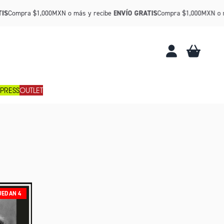
IS
Compra $1,000MXN o más y recibe
ENVÍO GRATIS
Compra $1,000MXN o m
CARRITO
CUENTA
PRESS
OUTLET
UEDAN 4