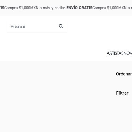
Saltar al contenido
IS
Compra $1,000MXN o más y recibe
ENVÍO GRATIS
Compra $1,000MXN o m
ARTISTAS
NOV